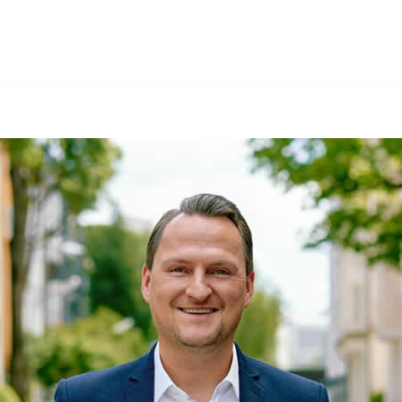
arco Mahling Finanzdienstleistungen oder ✓Unabhängiger
Sie gesucht: ✓Versicherungsmakler, ✓Vermögensberatung,
Eching. ➡️ 🥇Marco Mahling Finanzdienstleistungen, Ihr un