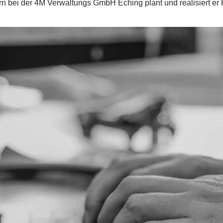
n bei der 4M Verwaltungs GmbH Eching plant und realisiert er