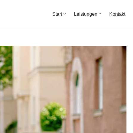
Start
Leistungen
Kontakt
Start
Leistungen
Kontakt
 Finanzberater, Vermögensberatung, Unabhängige
 ✓Unabhängiger Finanzberater, ✓Unabhängige Finanz &
abhängiger Finanz & Versicherungsmakler. Wir sind an