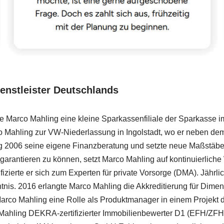
nstleister Deutschlands
Marco Mahling eine kleine Sparkassenfiliale der Sparkasse im 
o Mahling zur VW-Niederlassung in Ingolstadt, wo er neben de
g 2006 seine eigene Finanzberatung und setzte neue Maßstäbe i
arantieren zu können, setzt Marco Mahling auf kontinuierliche W
fizierte er sich zum Experten für private Vorsorge (DMA). Jährlic
tnis. 2016 erlangte Marco Mahling die Akkreditierung für Dimen
 Mahling eine Rolle als Produktmanager in einem Projekt der 
ahling DEKRA-zertifizierter Immobilienbewerter D1 (EFH/ZFH).