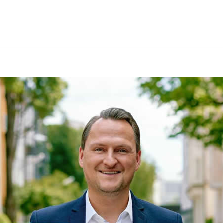
 Mahling Finanzdienstleistungen und ✓Vermögensberatung,
rungsmakler, ✓Unabhängiger Finanzberater, ✓Vermögensbe
anzdienstleistungen, Ihr unabhängiger Finanz & Versicheru