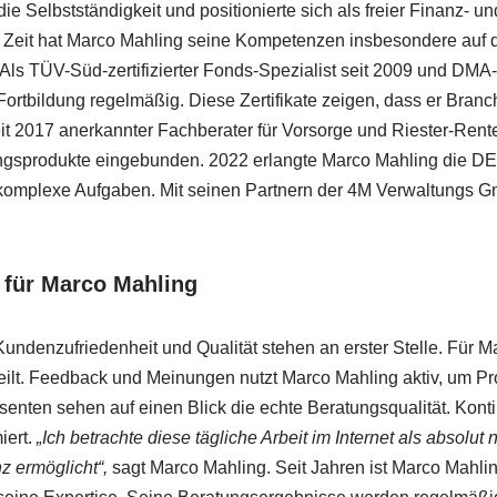
die Selbstständigkeit und positionierte sich als freier Finanz-
er Zeit hat Marco Mahling seine Kompetenzen insbesondere auf 
Als TÜV-Süd-zertifizierter Fonds-Spezialist seit 2009 und DMA
rtbildung regelmäßig. Diese Zertifikate zeigen, dass er Branch
eit 2017 anerkannter Fachberater für Vorsorge und Riester-Rente
rungsprodukte eingebunden. 2022 erlangte Marco Mahling die D
ür komplexe Aufgaben. Mit seinen Partnern der 4M Verwaltungs 
für Marco Mahling
ndenzufriedenheit und Qualität stehen an erster Stelle. Für M
ilt. Feedback und Meinungen nutzt Marco Mahling aktiv, um Pro
nten sehen auf einen Blick die echte Beratungsqualität. Kontinu
iert.
„Ich betrachte diese tägliche Arbeit im Internet als absolut
z ermöglicht“,
sagt Marco Mahling. Seit Jahren ist Marco Mahli