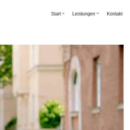
Start
Leistungen
Kontakt
Start
Leistungen
Kontakt
zberater, Vermögensberatung, Unabhängige Finanz &
Versicherungsmakler, ✓Unabhängiger Finanzberater,
icherungsmakler. Mit uns erreichen Sie Ihre Ziele ✉.