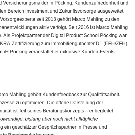
 und Versicherungsmakler in Pöcking. Kundenzufriedenheit und
den Bereich Investment und Zukunftsvorsorge ausgeweitet.
-Vorsorgeexperte seit 2013 gehört Marco Mahling zu den
enentwicklungen aktiv verfolgt. Seit 2016 ist Marco Mahling
. Als Projektpartner der Digital Product School Pöcking war
EKRA-Zertifizierung zum Immobiliengutachter D1 (EFH/ZFH).
GmbH Pöcking veranstaltet er exklusive Kunden-Events.
arco Mahling gehört Kundenfeedback zur Qualitätsarbeit.
zesse zu optimieren. Die offene Darstellung der
ität ist Teil seines Beratungskonzepts – er begleitet
 notwendige, bislang aber noch nicht alltägliche
ng ein geschätzter Gesprächspartner in Presse und