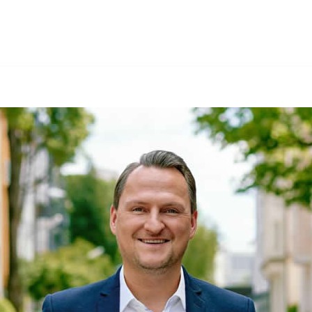
rmöglicht Versicherungsmakler oder ✓Unabhängiger Finan
co Mahling Finanzdienstleistungen: ✓Vermögensberatung, ✓
icherung in 82343 Pöcking, Ihr unabhängiger Finanz & Vers